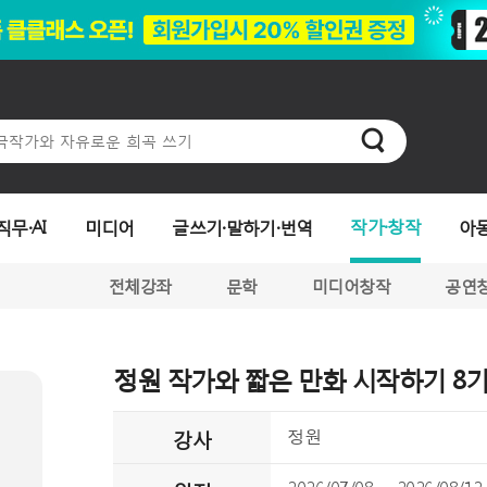
작가·창작
직무·AI
미디어
글쓰기·말하기·번역
아
전체강좌
문학
미디어창작
공연
정원 작가와 짧은 만화 시작하기 8
강사
정원