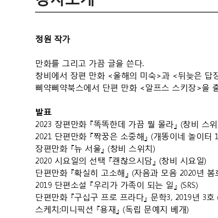
정원 작가
만화를 그리고 가끔 글을 쓴다.
창비에서 장편 만화 <올해의 미숙>과 <뒤늦은 답
삐약삐약북스에서 단편 만화 <알프스 스키장>을 
발표
2023 장편만화
『똑똑한데 가끔 뭘 몰라』 (창비 스위
2021 단편만화 『짝꿍은 소중해』 (개똥이네 놀이터 1
장편만화 『뉴 서울』 (창비 스위치)
2020 시요일의 선택 『괜찮으시담』 (창비 시요일)
단편만화 『확실히 고소해』 (자음과 모음 2020년 봄
2019 단편소설 『우리가 가족이 되는 일』 (SRS)
단편만화 『구십구 프로 프라다』 문학3, 2019년 3호 
스케치;미니픽션 『용재』 (독립 문예지 베개)