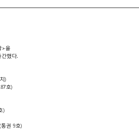
장>을
출간했다.
치)
87호)
호)
(통권 9호)