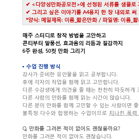
✔ <다양성만화공모전>에 선정된 서류를 샘플로 
✔ 그리고 싶은 이야기를 A4용지 한 장 내외로 써 개강
*양식: 메일제목: 이름_짧은만화 / 파일명: 이름_
매주 스터디로 창작 방법을 고안하고
콘티부터 말풍선
,
효과음의 리듬과 질감까지
6
주 완성
, 50
컷 만화 그리기
▪
수업 진행 방식
강사가 준비한 유인물을 읽고 공부합니다
.
후에 각자의 작업을 함께 읽고 고민합니다
.
다른 수강생에게 의견을 줄 때는 천천히 따듯하게 
다른 사람의 만화를 함께 읽는 시간이 많습니다
.
다른 분의 만화를 함께 고민할 수 있는 사람이면 
불특정 다수와 합평하는 수업이므로
지나친 폭력
Q.
만화를 그려본 적이 없어도 괜찮을까요
?
만화를 그려본 적이 없어도 괜찮습니다
.