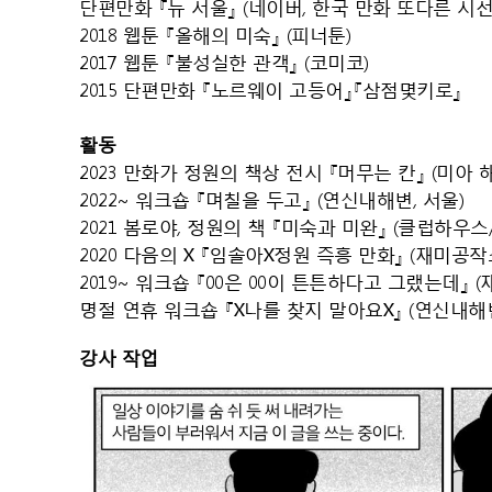
단편만화 『뉴 서울』 (네이버, 한국 만화 또다른 시선
2018 웹툰 『올해의 미숙』 (피너툰)
2017 웹툰 『불성실한 관객』 (코미코)
2015 단편만화 『노르웨이 고등어』『삼점몇키로』
활동
2023 만화가 정원의 책상 전시
『머무는 칸』 (미아 
2022~ 워크숍 『며칠을 두고』 (연신내해변, 서울)
2021 봄로야, 정원의 책 『미숙과 미완』 (클럽하우
2020 다음의 X 『임솔아X정원 즉흥 만화』 (재미공작소
2019~ 워크숍 『00은 00이 튼튼하다고 그랬는데』 
명절 연휴 워크숍 『X나를 찾지 말아요X』 (연신내해변
강사 작업