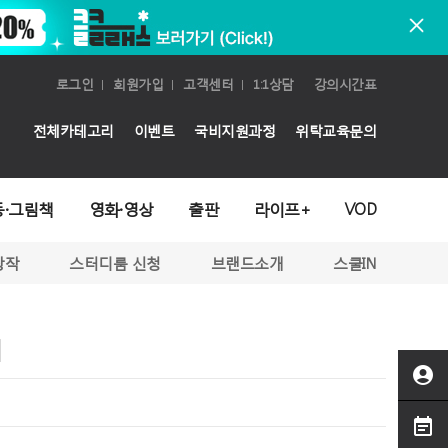
로그인
회원가입
고객센터
1:1상담
강의시간표
전체카테고리
이벤트
국비지원과정
위탁교육문의
동·그림책
영화·영상
출판
라이프+
VOD
창작
스터디룸 신청
브랜드소개
스쿨IN
기