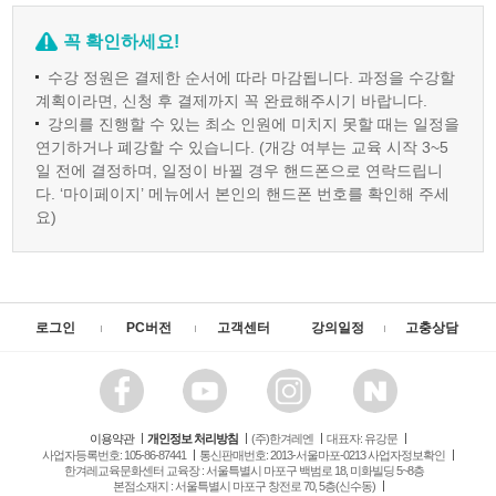
꼭 확인하세요!
수강 정원은 결제한 순서에 따라 마감됩니다. 과정을 수강할
계획이라면, 신청 후 결제까지 꼭 완료해주시기 바랍니다.
강의를 진행할 수 있는 최소 인원에 미치지 못할 때는 일정을
연기하거나 폐강할 수 있습니다. (개강 여부는 교육 시작 3~5
일 전에 결정하며, 일정이 바뀔 경우 핸드폰으로 연락드립니
다. ‘마이페이지’ 메뉴에서 본인의 핸드폰 번호를 확인해 주세
요)
로그인
PC버전
고객센터
강의일정
고충상담
이용약관
개인정보 처리방침
(주)한겨레엔
대표자: 유강문
사업자등록번호: 105-86-87441
통신판매번호: 2013-서울마포-0213 사업자정보확인
한겨레교육문화센터 교육장 : 서울특별시 마포구 백범로 18, 미화빌딩 5~8층
본점소재지 : 서울특별시 마포구 창전로 70, 5층(신수동)