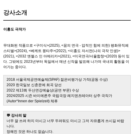
강사소개
이홍도 극작가
무대화된 작품으로
<
구미식
>(2025), <
꿈의 연극 - 압적인 힘에 의한) 평화뮤직페
스티벌
>(2024), <
베케트 몽타주
>(2022), <
이홍도 자서전
(
나의 극작 인생
)>
(2021), <2032 엔젤스 인 아메리카>(2021), <
미국연극
/
서울합창
>(2020)
등이 있
다
.
그밖에도
2023
년부터 독일에서 매년 신작을 발표해 나가며 국내외 활동을 이
어가는 중이다
.
2018
서울국제공연예술제
(SPAF)
젊은비평가상 가작
(
공동 수상
)
2020
한국일보 신춘문예 희곡 당선
2022
제
13
회 두산연강예술상
(
공연 부문
)
수상
2024/2025
시즌 바이에른주 국립극장 레지덴츠테아터 상주 극작가
(Autor*Innen der Spielzeit)
체류
💬 강사의 말
너무 잘 쓰려 하지 마시고 너무 두려워도 마시고 그저 자유롭게 쓰시길 바랍
니다
.
정해진 것은 하나도 없습니다
.