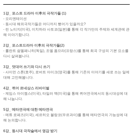
1
강
_
포스트 드라마 이후의 극작가들
(1)
- 오리엔테이션
-
동시대 해외극작가들은 어디까지 뻗어가 있을까요
?
-
린 노티지
(
미국
),
이치하라 사토코
(
일본
)
를 통해 각 작가만의 주제와 세계관에 관
해 이야기합니다
.
2
강
_
포스트드라마 이후의 극작가들
(2)
-
롤란트 쉼멜페니히
(
독일
),
조엘 폼므라
(
프랑스
)
를 통해 희곡 구성의 기본 요소를
다시 살펴봅니다
.
3
강
_
덧대어 쓰기와 다시 쓰기
-
사이먼 스톤
(
호주
),
로버트 아이크
(
영국
)
를 통해 기존의 이야기를 새로 쓰는 일에
대해 고민해봅니다
.
4
강
_
퀴어 르네상스 리바이벌
-
제임스 아이젬스
(
미국
),
타일러 맥
(
미국
)
을 통해 퀴어연극에서의 동시대성에 대
해 나눕니다
.
5
강
_
메타연극에 대한 메타연극
-
메튜 로페즈
(
미국
),
세르히오 블랑코
(
우르과이
)
를 통해 메타연극의 가능성에 대
해 논의합니다
.
6
강
_
동시대 극작술에서 영감 받기