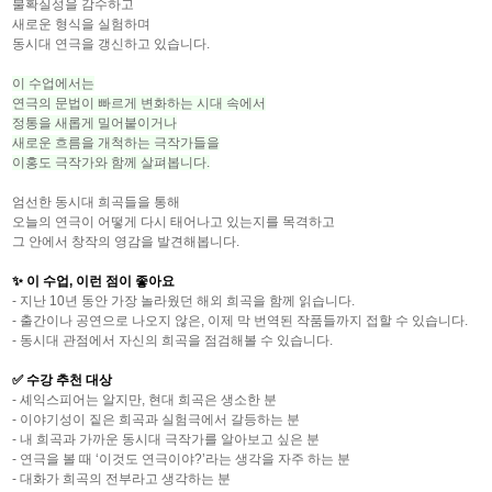
불확실성을 감수하고
새로운 형식을 실험하며
동시대 연극을 갱신하고 있습니다
.
이 수업에서는
연극의 문법이 빠르게 변화하는 시대 속에서
정통을 새롭게 밀어붙이거나
새로운 흐름을 개척하는 극작가들을
이홍도 극작가와 함께 살펴봅니다
.
엄선한 동시대 희곡들을 통해
오늘의 연극이 어떻게 다시 태어나고 있는지를 목격하고
그 안에서 창작의 영감을 발견해봅니다
.
✨
이 수업
,
이런 점이 좋아요
- 지난
10
년 동안 가장 놀라웠던 해외 희곡을 함께 읽습니다
.
- 출간이나 공연으로 나오지 않은
,
이제 막 번역된 작품들까지 접할 수 있습니다
.
- 동시대 관점에서 자신의 희곡을 점검해볼 수 있습니다
.
✅
수강 추천 대상
- 셰익스피어는 알지만
,
현대 희곡은 생소한 분
- 이야기성이 짙은 희곡과 실험극에서 갈등하는 분
- 내 희곡과 가까운 동시대 극작가를 알아보고 싶은 분
- 연극을 볼 때
‘
이것도 연극이야
?’
라는 생각을 자주 하는 분
- 대화가 희곡의 전부라고 생각하는 분