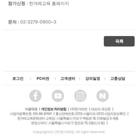
참가신청
: 한겨레교육 홈페이지
문의
: 02-3279-0900~3
목록
로그인
PC버전
고객센터
강의일정
고충상담
이용약관
개인정보 처리방침
(주)한겨레엔
대표자: 유강문
사업자등록번호: 105-86-87441
통신판매번호: 2013-서울마포-0213 사업자정보확인
한겨레교육문화센터 교육장 : 서울특별시 마포구 백범로 18, 미화빌딩 5~8층
본점소재지 : 서울특별시 마포구 창전로 70, 5층(신수동)
Copyright(c) (주)한겨레엔, All right reserved.