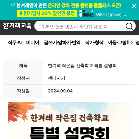
직무·AI
미디어
글쓰기·말하기·번역
작가·창작
아동·그림책
영
제목
한겨레 작은집 건축학교 특별 설명회
작성자
센터지기
작성일
2024.09.04