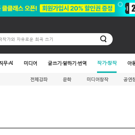
작가·창작
직무·AI
미디어
글쓰기·말하기·번역
아
전체강좌
문학
미디어창작
공연