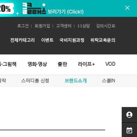
로그인
회원가입
고객센터
1:1상담
강의시간표
전체카테고리
이벤트
국비지원과정
위탁교육문의
동·그림책
영화·영상
출판
라이프+
VOD
창작
스터디룸 신청
브랜드소개
스쿨IN